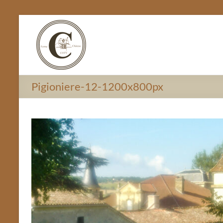
Ga
Chateau
naar
de
Coty
inhoud
Pigioniere-12-1200x800px