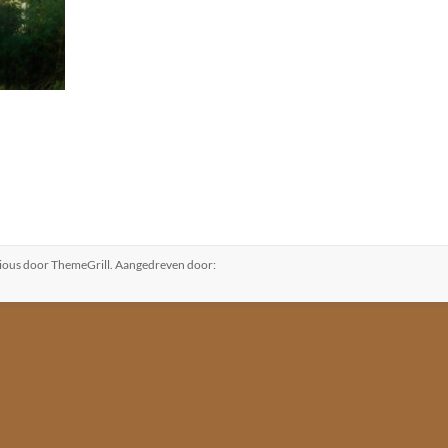
ious
door ThemeGrill. Aangedreven door: