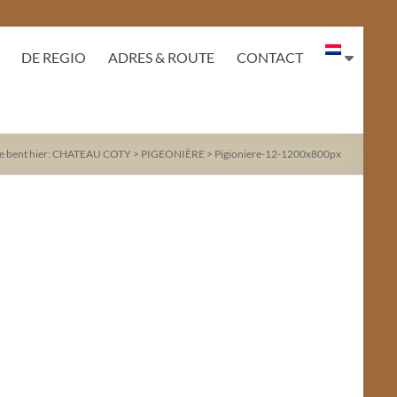
DE REGIO
ADRES & ROUTE
CONTACT
e bent hier:
CHATEAU COTY
>
PIGEONIÈRE
>
Pigioniere-12-1200x800px