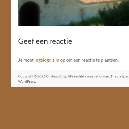
Geef een reactie
Je moet
ingelogd zijn op
om een reactie te plaatsen.
Copyright © 2026
Chateau Coty
. Alle rechten voorbehouden. Thema
Spac
WordPress
.