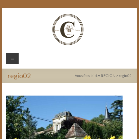
Aller
au
contenu
Chateau
Menu
Coty
regio02
Vous êtes ici :
LA REGION
>
regio02