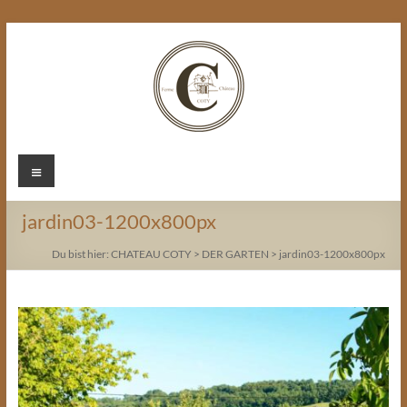
Zum
Inhalt
springen
Chateau
Menü
Coty
jardin03-1200x800px
Du bist hier:
CHATEAU COTY
>
DER GARTEN
>
jardin03-1200x800px