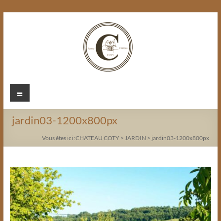
Aller
au
contenu
Chateau
Menu
Coty
jardin03-1200x800px
Vous êtes ici :
CHATEAU COTY
>
JARDIN
>
jardin03-1200x800px