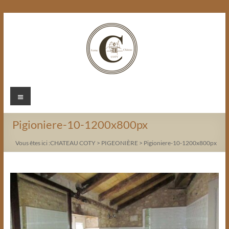
Aller
au
contenu
Chateau
Menu
Coty
Pigioniere-10-1200x800px
Vous êtes ici :
CHATEAU COTY
>
PIGEONIÈRE
>
Pigioniere-10-1200x800px