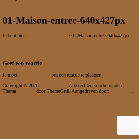
01-Maison-entree-640x427px
Je bent hier:
CHATEAU COTY
>
01-Maison-entree-640x427px
Geef een reactie
Je moet
ingelogd zijn op
om een reactie te plaatsen.
Copyright © 2026
Chateau Coty
. Alle rechten voorbehouden.
Thema
Spacious
door ThemeGrill. Aangedreven door:
WordPress
.