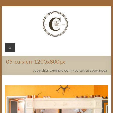
Ga
naar
de
inhoud
Chateau
Menu
Coty
05-cuisien-1200x800px
Je bent hier:
CHATEAU COTY
>
05-cuisien-1200x800px