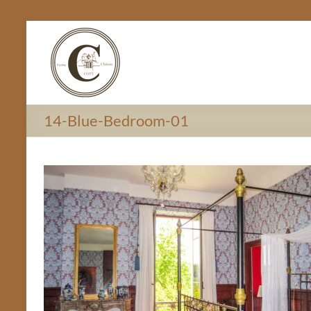
Ga
Chateau
naar
de
Coty
inhoud
14-Blue-Bedroom-01