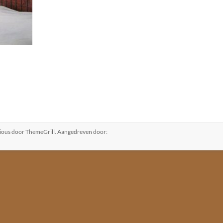
ious
door ThemeGrill. Aangedreven door: