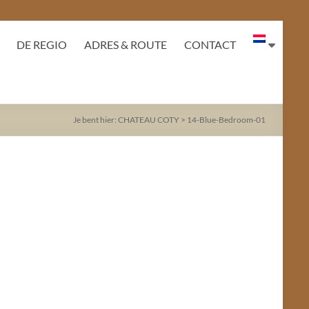
DE REGIO
ADRES & ROUTE
CONTACT
Je bent hier:
CHATEAU COTY
>
14-Blue-Bedroom-01