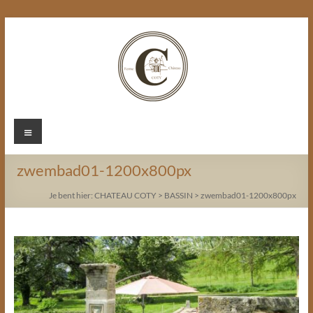
Ga
naar
de
inhoud
Chateau
Menu
Coty
zwembad01-1200x800px
Je bent hier:
CHATEAU COTY
>
BASSIN
>
zwembad01-1200x800px