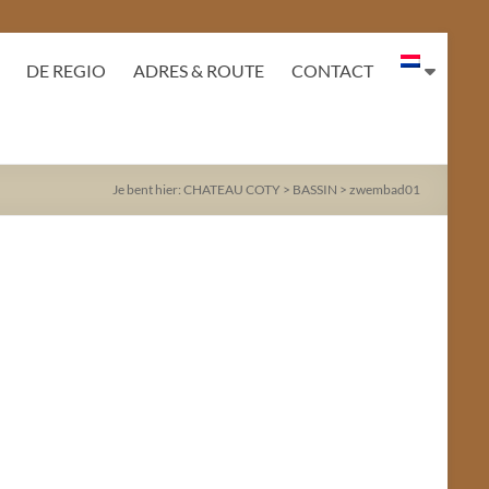
DE REGIO
ADRES & ROUTE
CONTACT
Je bent hier:
CHATEAU COTY
>
BASSIN
>
zwembad01