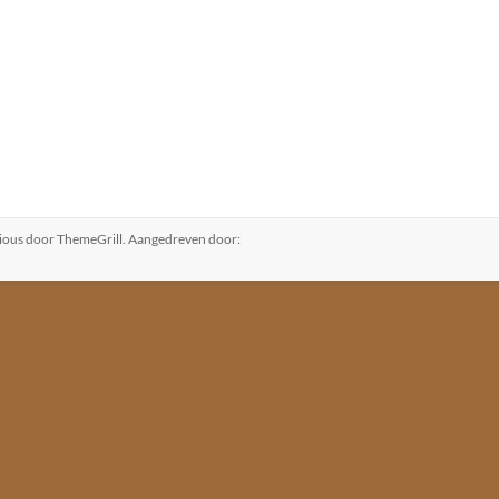
ious
door ThemeGrill. Aangedreven door: