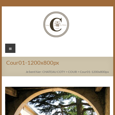
Ga
naar
de
inhoud
Chateau
Menu
Coty
Cour01-1200x800px
Je bent hier:
CHATEAU COTY
>
COUR
>
Cour01-1200x800px