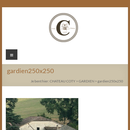
Ga
naar
de
inhoud
Chateau
Menu
Coty
gardien250x250
Je bent hier:
CHATEAU COTY
>
GARDIEN
>
gardien250x250