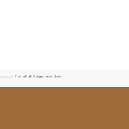
ious
door ThemeGrill. Aangedreven door: