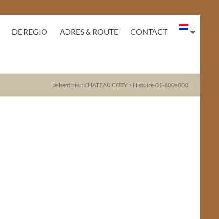
DE REGIO
ADRES & ROUTE
CONTACT
Je bent hier:
CHATEAU COTY
>
Histoire-01-600×800