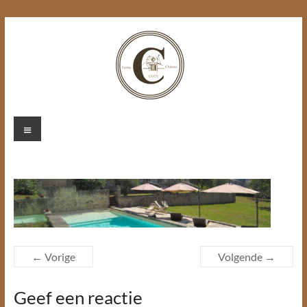
Ga
naar
de
inhoud
Chateau
Menu
Coty
← Vorige
Volgende →
Geef een reactie