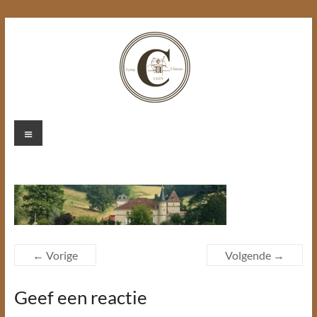
Ga
naar
de
inhoud
Chateau
Menu
Coty
← Vorige
Volgende →
Geef een reactie