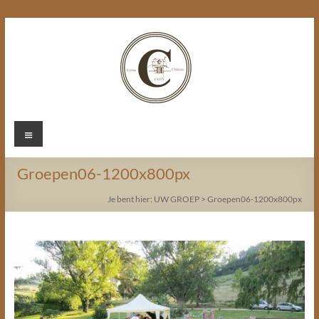
Ga
naar
de
inhoud
Chateau
Menu
Coty
Groepen06-1200x800px
Je bent hier:
UW GROEP
>
Groepen06-1200x800px