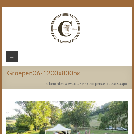
Ga
naar
de
inhoud
Chateau
Menu
Coty
Groepen06-1200x800px
Je bent hier:
UW GROEP
>
Groepen06-1200x800px